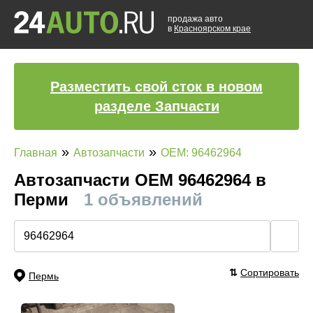
продажа авто
в
Красноярском крае
Разместить свой сток в новом
разделе Запчасти
»
»
Главная
Автозапчасти
OEM: 96462964
Автозапчасти ОЕМ 96462964 в
Перми
1 объявлений
🔍
⇅
Сортировать
Пермь