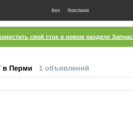
Вход
Регистрация
азместить свой сток в новом разделе Запчас
V в Перми
1 объявлений