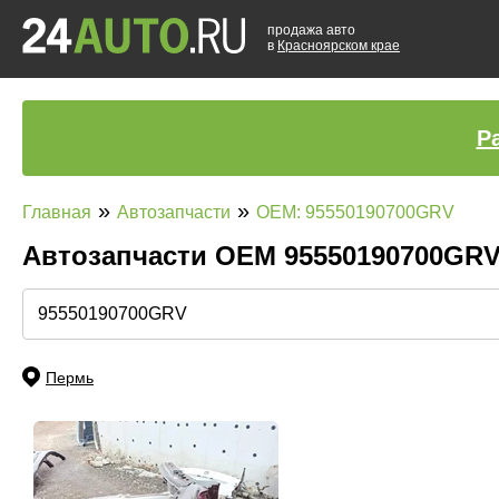
продажа авто
в
Красноярском крае
Р
»
»
Главная
Автозапчасти
OEM: 95550190700GRV
Автозапчасти ОЕМ 95550190700GR
Пермь