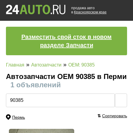
продажа авто
в
Красноярском крае
Разместить свой сток в новом
разделе Запчасти
»
»
Главная
Автозапчасти
OEM: 90385
Автозапчасти ОЕМ 90385 в Перми
1 объявлений
🔍
⇅
Сортировать
Пермь