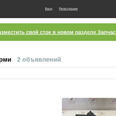
Вход
Регистрация
азместить свой сток в новом разделе Запчас
ерми
2 объявлений