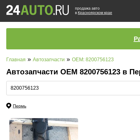
продажа авто
в
Красноярском крае
Р
»
»
Главная
Автозапчасти
OEM: 8200756123
Автозапчасти ОЕМ 8200756123 в П
Пермь