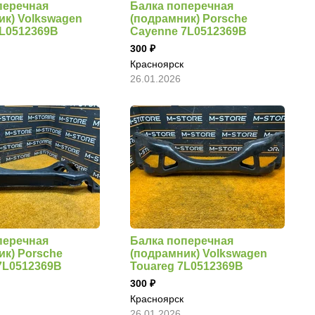
перечная
Балка поперечная
ик) Volkswagen
(подрамник) Porsche
7L0512369B
Cayenne 7L0512369B
300
Красноярск
26.01.2026
перечная
Балка поперечная
ик) Porsche
(подрамник) Volkswagen
7L0512369B
Touareg 7L0512369B
300
Красноярск
26.01.2026