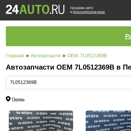
продажа авто
в
Красноярском крае
Р
»
»
Главная
Автозапчасти
OEM: 7L0512369B
Автозапчасти ОЕМ 7L0512369B в 
Пермь