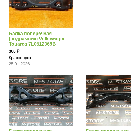
Балка поперечная
(подрамник) Volkswagen
Touareg 7L0512369B
300
Красноярск
25.01.2026