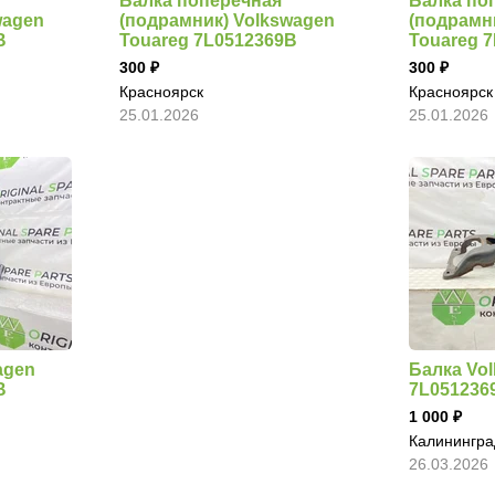
Балка поперечная
Балка по
wagen
(подрамник) Volkswagen
(подрамн
B
Touareg 7L0512369B
Touareg 
300
300
Красноярск
Красноярск
25.01.2026
25.01.2026
agen
Балка Vo
B
7L051236
1 000
Калинингра
26.03.2026