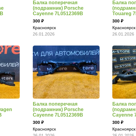
Балка поперечная
Балка по
he
(подрамник) Porsche
(подрамн
9B
Cayenne 7L0512369B
Touareg 
300
300
Красноярск
Красноярск
26.01.2026
26.01.2026
Балка поперечная
Балка по
wagen
(подрамник) Porsche
(подрамн
B
Cayenne 7L0512369B
Cayenne 
300
300
Красноярск
Красноярск
26.01.2026
26.01.2026