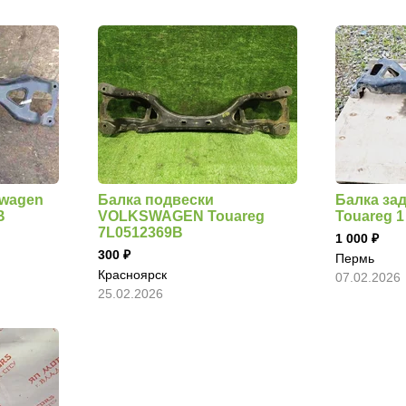
swagen
Балка подвески
Балка за
B
VOLKSWAGEN Touareg
Touareg 
7L0512369B
1 000
300
Пермь
Красноярск
07.02.2026
25.02.2026