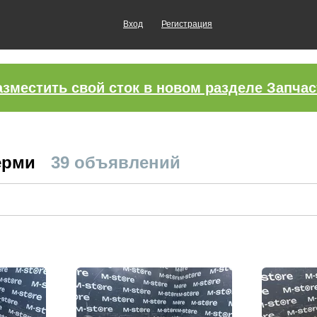
Вход
Регистрация
азместить свой сток в новом разделе Запчас
Перми
39 объявлений