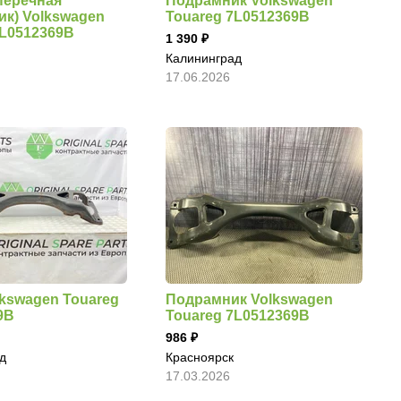
перечная
Подрамник Volkswagen
ик) Volkswagen
Touareg 7L0512369B
7L0512369B
1 390
Калининград
17.06.2026
lkswagen Touareg
Подрамник Volkswagen
9B
Touareg 7L0512369B
986
д
Красноярск
17.03.2026