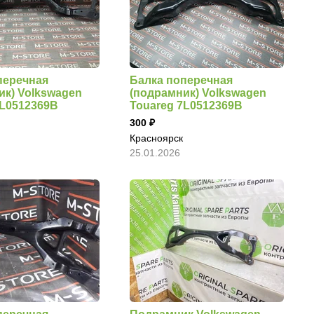
перечная
Балка поперечная
ик) Volkswagen
(подрамник) Volkswagen
7L0512369B
Touareg 7L0512369B
300
Красноярск
25.01.2026