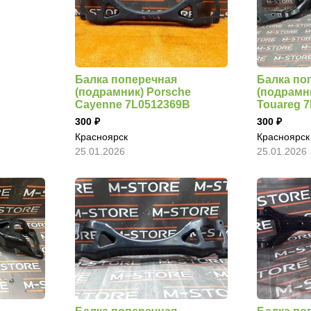
Балка поперечная
Балка по
(подрамник) Porsche
(подрамн
Cayenne 7L0512369B
Touareg 
300
300
Красноярск
Красноярск
25.01.2026
25.01.2026