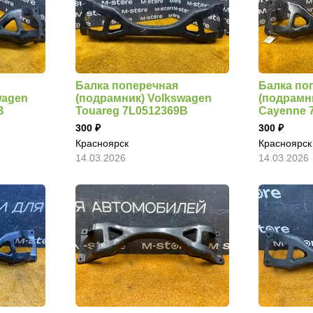
Балка поперечная
Балка по
wagen
(подрамник) Volkswagen
(подрамн
B
Touareg 7L0512369B
Cayenne 
300
300
Красноярск
Красноярск
14.03.2026
14.03.2026