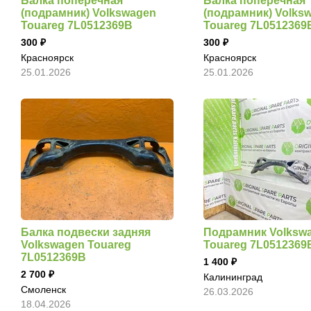
Балка поперечная
Балка поперечная
(подрамник) Volkswagen
(подрамник) Volks
Touareg 7L0512369B
Touareg 7L0512369
300
300
Красноярск
Красноярск
25.01.2026
25.01.2026
Балка подвески задняя
Подрамник Volksw
Volkswagen Touareg
Touareg 7L0512369
7L0512369B
1 400
2 700
Калининград
Смоленск
26.03.2026
18.04.2026