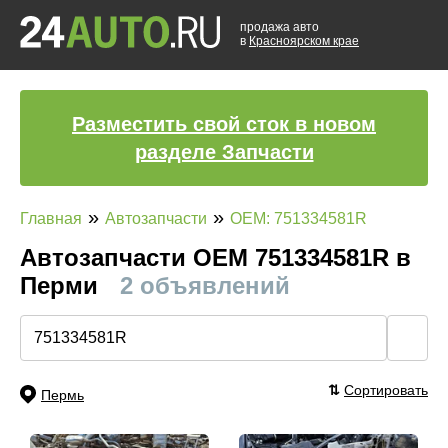
продажа авто
в
Красноярском крае
Разместить свой сток в новом
разделе Запчасти
»
»
Главная
Автозапчасти
OEM: 751334581R
Автозапчасти ОЕМ 751334581R в
Перми
2 объявлений
🔍
⇅
Сортировать
Пермь