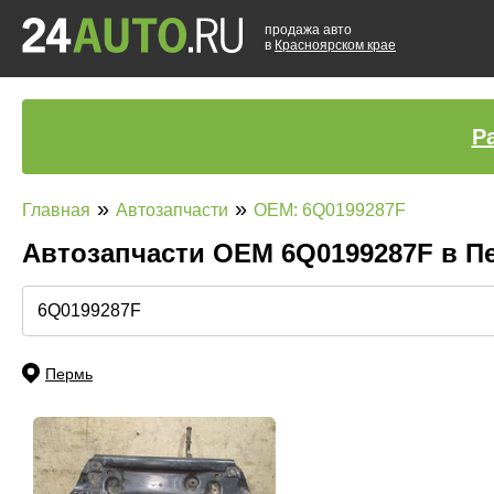
продажа авто
в
Красноярском крае
Р
»
»
Главная
Автозапчасти
OEM: 6Q0199287F
Автозапчасти ОЕМ 6Q0199287F в 
Пермь