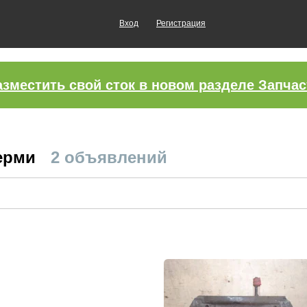
Вход
Регистрация
азместить свой сток в новом разделе Запчас
Перми
2 объявлений