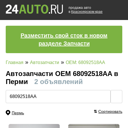
продажа авто
в
Красноярском крае
Разместить свой сток в новом
разделе Запчасти
»
»
Главная
Автозапчасти
OEM: 68092518AA
Автозапчасти ОЕМ 68092518AA в
Перми
2 объявлений
🔍
⇅
Сортировать
Пермь