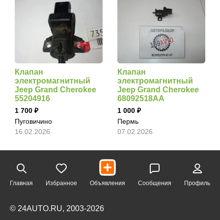
Клапан
Клапан
электромагнитный
электромагнитный
Jeep Grand Cherokee
Jeep Grand Cherokee
55204916
68092518AA
1 700
1 000
Пуговичино
Пермь
16.02.2026
07.02.2026
Главная
Избранное
Объявления
Сообщения
Профиль
© 24AUTO.RU, 2003-2026