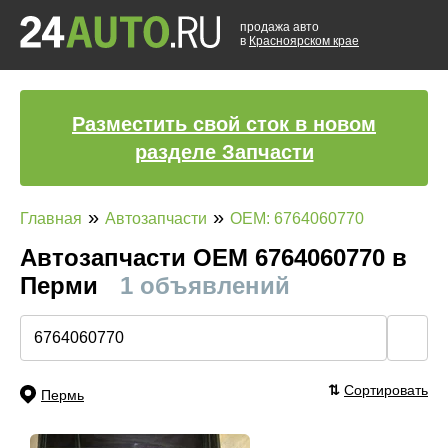
продажа авто
в
Красноярском крае
Разместить свой сток в новом
разделе Запчасти
»
»
Главная
Автозапчасти
OEM: 6764060770
Автозапчасти ОЕМ 6764060770 в
Перми
1 объявлений
🔍
⇅
Сортировать
Пермь