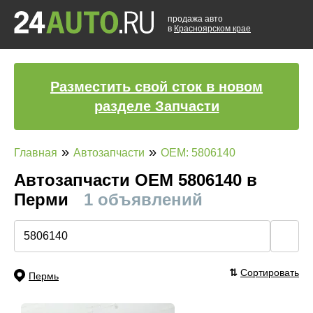
продажа авто
в
Красноярском крае
Разместить свой сток в новом
разделе Запчасти
»
»
Главная
Автозапчасти
OEM: 5806140
Автозапчасти ОЕМ 5806140 в
Перми
1 объявлений
🔍
⇅
Сортировать
Пермь