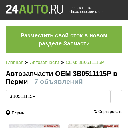
продажа авто
в
Красноярском крае
Разместить свой сток в новом
разделе Запчасти
»
»
Главная
Автозапчасти
OEM: 3B0511115P
Автозапчасти ОЕМ 3B0511115P в
Перми
7 объявлений
🔍
⇅
Сортировать
Пермь