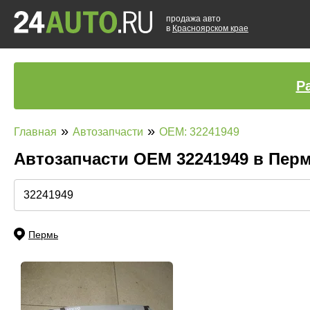
продажа авто
в
Красноярском крае
Р
»
»
Главная
Автозапчасти
OEM: 32241949
Автозапчасти ОЕМ 32241949 в Пер
Пермь