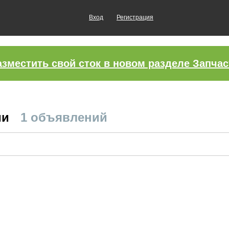
Вход
Регистрация
азместить свой сток в новом разделе Запчас
ми
1 объявлений