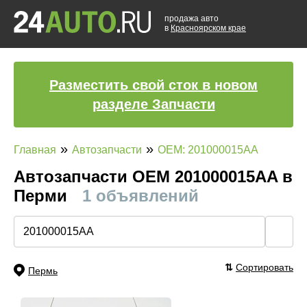
продажа авто
в
Красноярском крае
Разместить свой сток в новом
разделе Запчасти
»
»
Главная
Автозапчасти
OEM: 201000015AA
Автозапчасти ОЕМ 201000015AA в
Перми
1 объявлений
🔍
⇅
Сортировать
Пермь