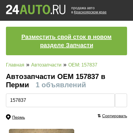
продажа авто
в
Красноярском крае
Разместить свой сток в новом
разделе Запчасти
»
»
Главная
Автозапчасти
OEM: 157837
Автозапчасти ОЕМ 157837 в
Перми
1 объявлений
🔍
⇅
Сортировать
Пермь