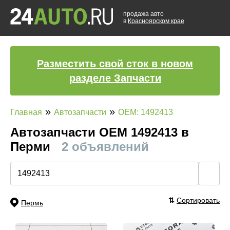
продажа авто
в
Красноярском крае
Разместить свой сток в новом
разделе Запчасти
»
»
Главная
Автозапчасти
OEM: 1492413
Автозапчасти ОЕМ 1492413 в
Перми
2 объявлений
🔍
⇅
Сортировать
Пермь