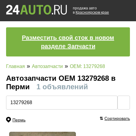
продажа авто
в
Красноярском крае
Разместить свой сток в новом
разделе Запчасти
»
»
Главная
Автозапчасти
OEM: 13279268
Автозапчасти ОЕМ 13279268 в
Перми
1 объявлений
🔍
⇅
Сортировать
Пермь