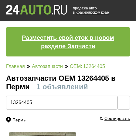
продажа авто
в
Красноярском крае
Разместить свой сток в новом
разделе Запчасти
»
»
Главная
Автозапчасти
OEM: 13264405
Автозапчасти ОЕМ 13264405 в
Перми
1 объявлений
🔍
⇅
Сортировать
Пермь