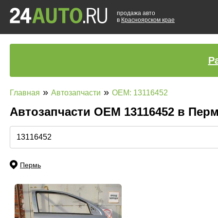
продажа авто
в
Красноярском крае
Р
»
»
Главная
Автозапчасти
OEM: 13116452
Автозапчасти ОЕМ 13116452 в Пер
Пермь