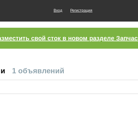
Вход
Регистрация
азместить свой сток в новом разделе Запчас
ми
1 объявлений