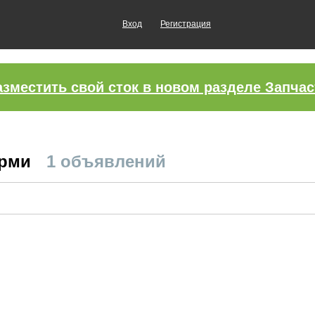
Вход
Регистрация
азместить свой сток в новом разделе Запчас
ерми
1 объявлений