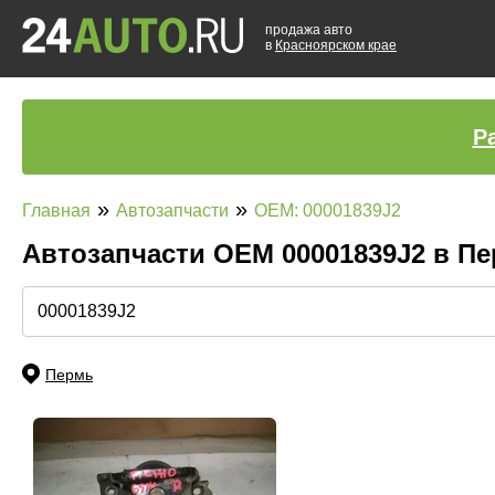
продажа авто
в
Красноярском крае
Р
»
»
Главная
Автозапчасти
OEM: 00001839J2
Автозапчасти ОЕМ 00001839J2 в П
Пермь