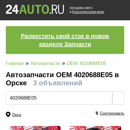
продажа авто
в
Красноярском крае
Разместить свой сток в новом
разделе Запчасти
»
»
Главная
Автозапчасти
OEM: 4020688E05
Автозапчасти ОЕМ 4020688E05 в
Орске
3 объявлений
🔍
⇅
Сортировать
Орск