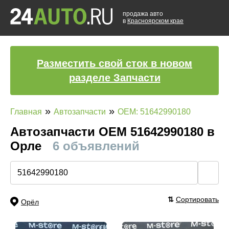
продажа авто
в
Красноярском крае
Разместить свой сток в новом
разделе Запчасти
»
»
Главная
Автозапчасти
OEM: 51642990180
Автозапчасти ОЕМ 51642990180 в
Орле
6 объявлений
🔍
⇅
Сортировать
Орёл