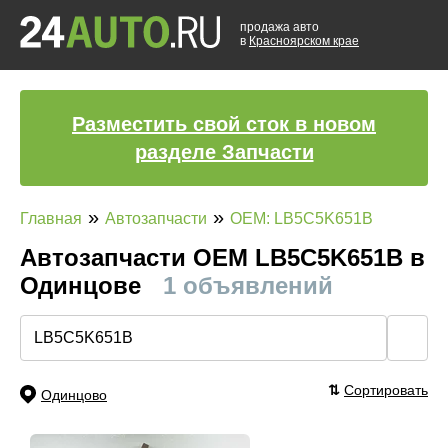
продажа авто
в
Красноярском крае
Разместить свой сток в новом
разделе Запчасти
»
»
Главная
Автозапчасти
OEM: LB5C5K651B
Автозапчасти ОЕМ LB5C5K651B в
Одинцове
1 объявлений
🔍
⇅
Сортировать
Одинцово