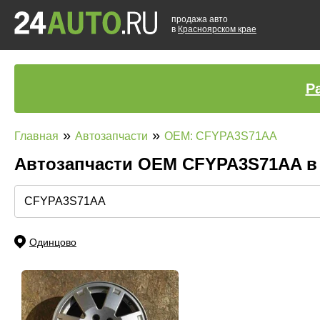
продажа авто
в
Красноярском крае
Р
»
»
Главная
Автозапчасти
OEM: CFYPA3S71AA
Автозапчасти ОЕМ CFYPA3S71AA 
Одинцово