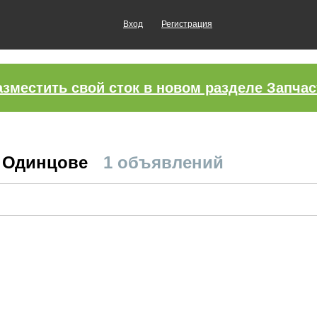
Вход
Регистрация
азместить свой сток в новом разделе Запчас
в Одинцове
1 объявлений