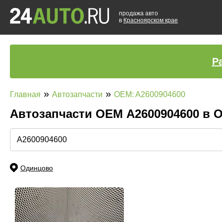
продажа авто
в
Красноярском крае
Р
»
»
Главная
Автозапчасти
OEM: A2600904600
Автозапчасти ОЕМ A2600904600 в
Одинцово