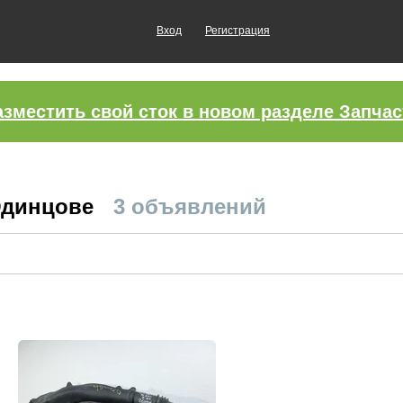
Вход
Регистрация
азместить свой сток в новом разделе Запчас
 Одинцове
3 объявлений