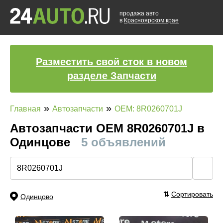
продажа авто
в
Красноярском крае
Разместить свой сток в новом
разделе Запчасти
»
»
Главная
Автозапчасти
OEM: 8R0260701J
Автозапчасти ОЕМ 8R0260701J в
Одинцове
5 объявлений
🔍
⇅
Сортировать
Одинцово