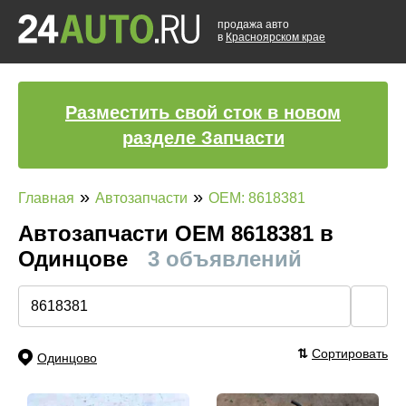
продажа авто
в
Красноярском крае
Разместить свой сток в новом
разделе Запчасти
»
»
Главная
Автозапчасти
OEM: 8618381
Автозапчасти ОЕМ 8618381 в
Одинцове
3 объявлений
🔍
⇅
Сортировать
Одинцово