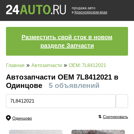
продажа авто
в
Красноярском крае
Разместить свой сток в новом
разделе Запчасти
»
»
Главная
Автозапчасти
OEM: 7L8412021
Автозапчасти ОЕМ 7L8412021 в
Одинцове
5 объявлений
🔍
⇅
Сортировать
Одинцово