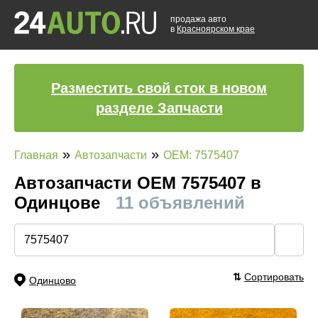
продажа авто
в
Красноярском крае
Разместить свой сток в новом
разделе Запчасти
»
»
Главная
Автозапчасти
OEM: 7575407
Автозапчасти ОЕМ 7575407 в
Одинцове
11 объявлений
🔍
⇅
Сортировать
Одинцово