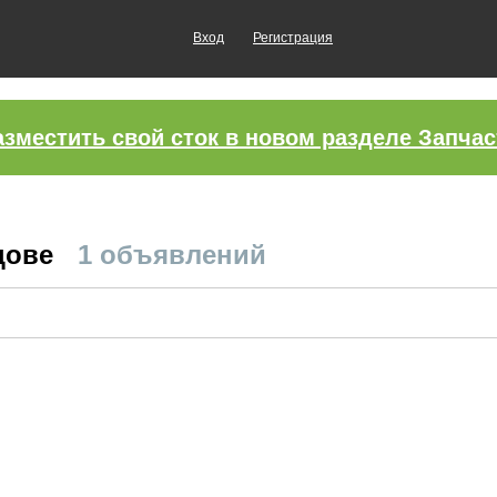
Вход
Регистрация
азместить свой сток в новом разделе Запчас
цове
1 объявлений