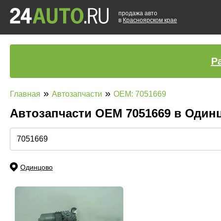
продажа авто
в
Красноярском крае
Р
»
»
Главная
Автозапчасти
OEM: 7051669
Автозапчасти ОЕМ 7051669 в Один
Одинцово