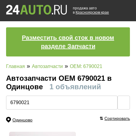
продажа авто
в
Красноярском крае
Разместить свой сток в новом
разделе Запчасти
»
»
Главная
Автозапчасти
OEM: 6790021
Автозапчасти ОЕМ 6790021 в
Одинцове
1 объявлений
🔍
⇅
Сортировать
Одинцово