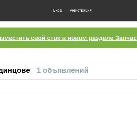
Вход
Регистрация
азместить свой сток в новом разделе Запчас
Одинцове
1 объявлений