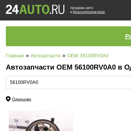
продажа авто
в
Красноярском крае
Р
»
»
Главная
Автозапчасти
OEM: 56100RV0A0
Автозапчасти ОЕМ 56100RV0A0 в 
Одинцово