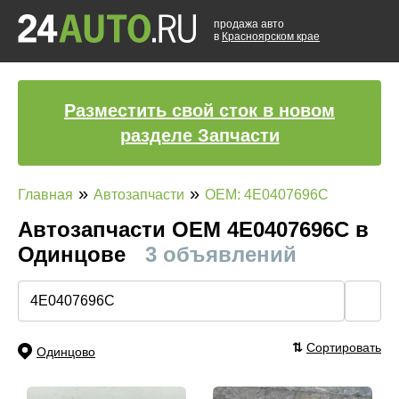
продажа авто
в
Красноярском крае
Разместить свой сток в новом
разделе Запчасти
»
»
Главная
Автозапчасти
OEM: 4E0407696C
Автозапчасти ОЕМ 4E0407696C в
Одинцове
3 объявлений
🔍
⇅
Сортировать
Одинцово