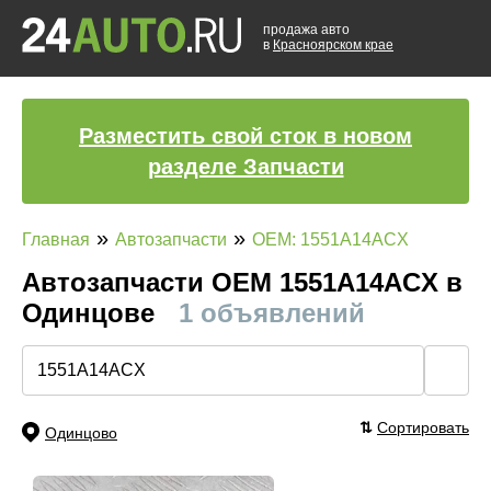
продажа авто
в
Красноярском крае
Разместить свой сток в новом
разделе Запчасти
»
»
Главная
Автозапчасти
OEM: 1551A14ACX
Автозапчасти ОЕМ 1551A14ACX в
Одинцове
1 объявлений
🔍
⇅
Сортировать
Одинцово