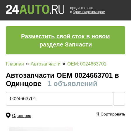
продажа авто
в
Красноярском крае
Разместить свой сток в новом
разделе Запчасти
»
»
Главная
Автозапчасти
OEM: 0024663701
Автозапчасти ОЕМ 0024663701 в
Одинцове
1 объявлений
🔍
⇅
Сортировать
Одинцово