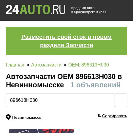
продажа авто
в
Красноярском крае
Разместить свой сток в новом
разделе Запчасти
»
»
Главная
Автозапчасти
OEM: 896613H030
Автозапчасти ОЕМ 896613H030 в
Невинномысске
1 объявлений
🔍
⇅
Сортировать
Невинномысск