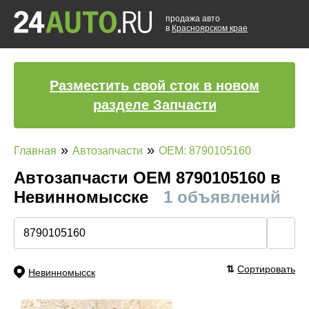
продажа авто
в
Красноярском крае
Разместить свой сток в новом
разделе Запчасти
»
»
Главная
Автозапчасти
OEM: 8790105160
Автозапчасти ОЕМ 8790105160 в
Невинномысске
1 объявлений
🔍
⇅
Сортировать
Невинномысск