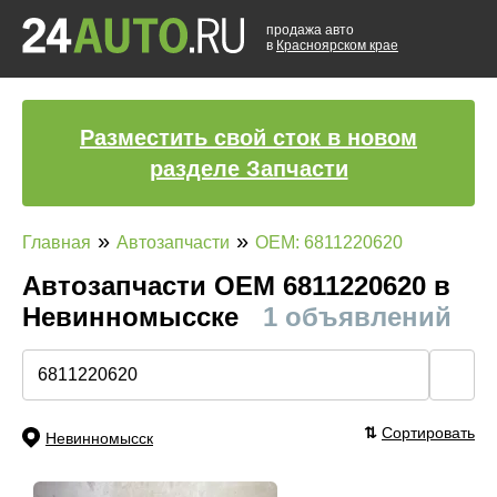
продажа авто
в
Красноярском крае
Разместить свой сток в новом
разделе Запчасти
»
»
Главная
Автозапчасти
OEM: 6811220620
Автозапчасти ОЕМ 6811220620 в
Невинномысске
1 объявлений
🔍
⇅
Сортировать
Невинномысск