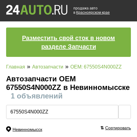
продажа авто
в
Красноярском крае
Разместить свой сток в новом
разделе Запчасти
»
»
Главная
Автозапчасти
OEM: 67550S4N000ZZ
Автозапчасти ОЕМ
67550S4N000ZZ в Невинномысске
1 объявлений
🔍
⇅
Сортировать
Невинномысск