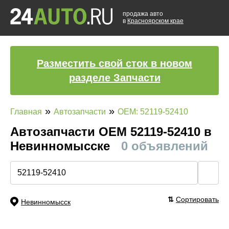
продажа авто
в
Красноярском крае
Разместить свой сток в новом
разделе Запчасти
»
»
Главная
Автозапчасти
OEM: 52119-52410
Автозапчасти ОЕМ 52119-52410 в
Невинномысске
0 объявлений
🔍
⇅
Сортировать
Невинномысск