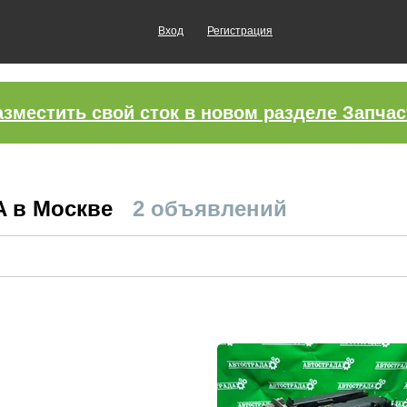
Вход
Регистрация
азместить свой сток в новом разделе Запчас
A в Москве
2 объявлений