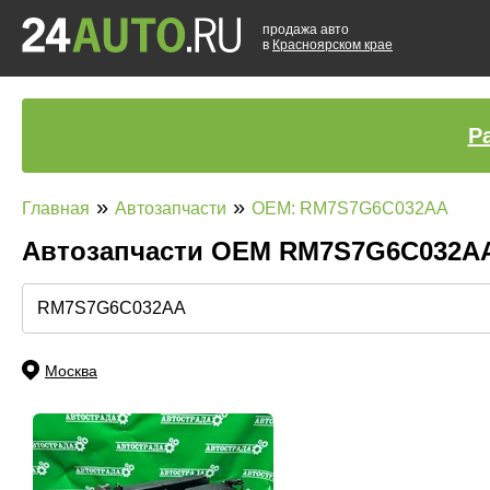
продажа авто
в
Красноярском крае
Р
»
»
Главная
Автозапчасти
OEM: RM7S7G6C032AA
Автозапчасти ОЕМ RM7S7G6C032A
Москва