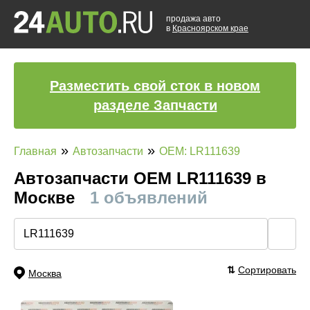
продажа авто
в
Красноярском крае
Разместить свой сток в новом
разделе Запчасти
»
»
Главная
Автозапчасти
OEM: LR111639
Автозапчасти ОЕМ LR111639 в
Москве
1 объявлений
🔍
⇅
Сортировать
Москва