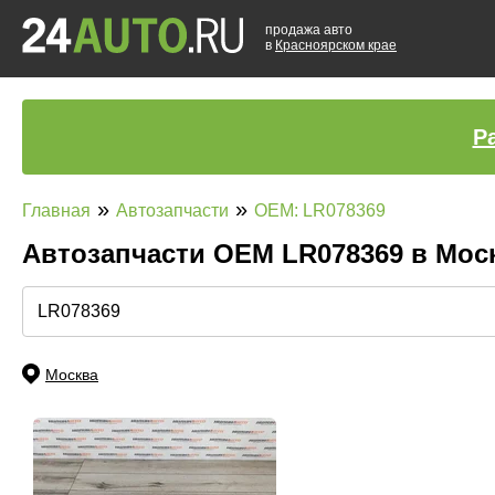
продажа авто
в
Красноярском крае
Р
»
»
Главная
Автозапчасти
OEM: LR078369
Автозапчасти ОЕМ LR078369 в Мос
Москва