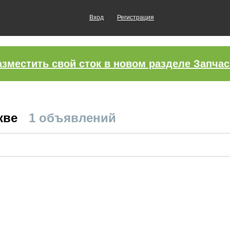
Вход
Регистрация
азместить свой сток в новом разделе Запчас
кве
1 объявлений