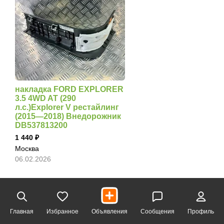
накладка FORD EXPLORER
3.5 4WD AT (290
л.с.)Explorer V рестайлинг
(2015—2018) Внедорожник
DB537813200
1 440
Москва
06.02.2026
Главная
Избранное
Объявления
Сообщения
Профиль