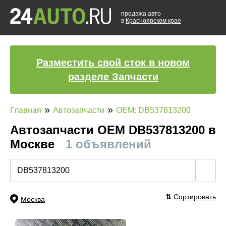
продажа авто
в
Красноярском крае
Разместить свой сток в новом
разделе Запчасти
»
»
Главная
Автозапчасти
OEM: DB537813200
Автозапчасти ОЕМ DB537813200 в
Москве
1 объявлений
🔍
⇅
Сортировать
Москва