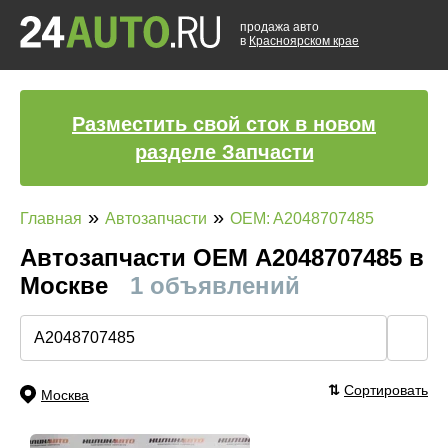
продажа авто
в
Красноярском крае
Разместить свой сток в новом
разделе Запчасти
»
»
Главная
Автозапчасти
OEM: A2048707485
Автозапчасти ОЕМ A2048707485 в
Москве
1 объявлений
🔍
⇅
Сортировать
Москва