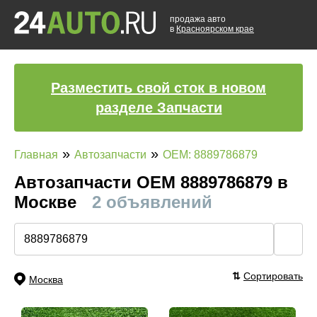
продажа авто
в
Красноярском крае
Разместить свой сток в новом
разделе Запчасти
»
»
Главная
Автозапчасти
OEM: 8889786879
Автозапчасти ОЕМ 8889786879 в
Москве
2 объявлений
🔍
⇅
Сортировать
Москва