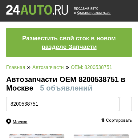
продажа авто
в
Красноярском крае
Разместить свой сток в новом
разделе Запчасти
»
»
Главная
Автозапчасти
OEM: 8200538751
Автозапчасти ОЕМ 8200538751 в
Москве
5 объявлений
🔍
⇅
Сортировать
Москва