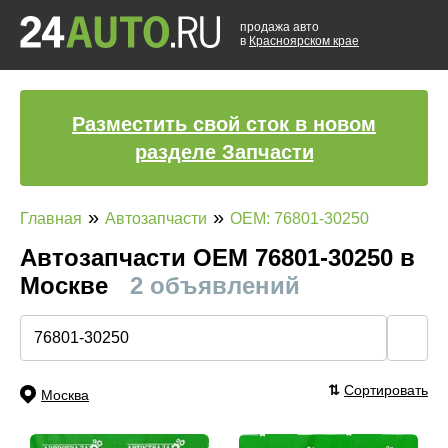
продажа авто
в
Красноярском крае
Разместить свой сток в новом
разделе Запчасти
»
»
Главная
Автозапчасти
OEM: 76801-30250
Автозапчасти ОЕМ 76801-30250 в
Москве
2 объявлений
🔍
⇅
Сортировать
Москва