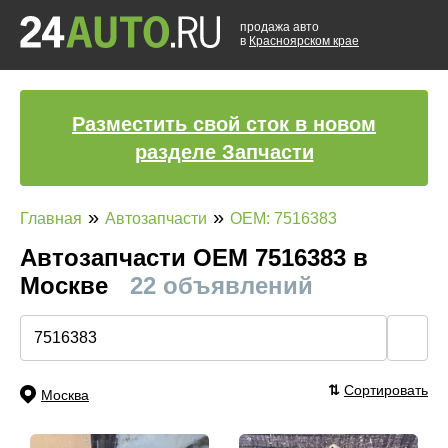
продажа авто
в
Красноярском крае
Разместить свой сток в новом
разделе Запчасти
»
»
Главная
Автозапчасти
OEM: 7516383
Автозапчасти ОЕМ 7516383 в
Москве
22 объявлений
🔍
⇅
Сортировать
Москва