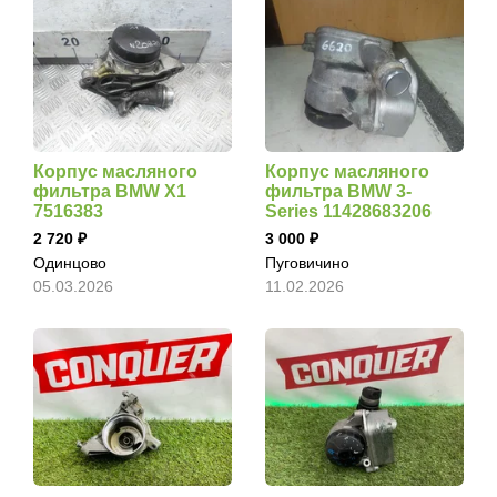
Корпус масляного
Корпус масляного
фильтра BMW X1
фильтра BMW 3-
7516383
Series 11428683206
2 720
3 000
Одинцово
Пуговичино
05.03.2026
11.02.2026