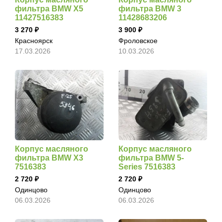
фильтра BMW X5
фильтра BMW 3
11427516383
11428683206
3 270
3 900
Красноярск
Фроловское
17.03.2026
10.03.2026
Корпус масляного
Корпус масляного
фильтра BMW X3
фильтра BMW 5-
7516383
Series 7516383
2 720
2 720
Одинцово
Одинцово
06.03.2026
06.03.2026