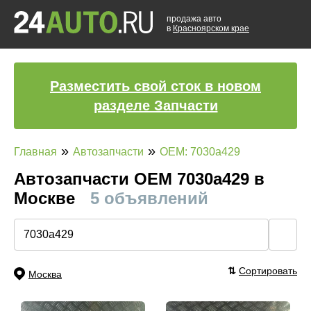
продажа авто
в
Красноярском крае
Разместить свой сток в новом
разделе Запчасти
»
»
Главная
Автозапчасти
OEM: 7030a429
Автозапчасти ОЕМ 7030a429 в
Москве
5 объявлений
🔍
⇅
Сортировать
Москва