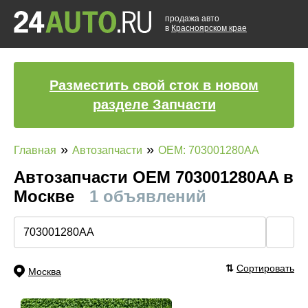
продажа авто
в
Красноярском крае
Разместить свой сток в новом
разделе Запчасти
»
»
Главная
Автозапчасти
OEM: 703001280AA
Автозапчасти ОЕМ 703001280AA в
Москве
1 объявлений
🔍
⇅
Сортировать
Москва